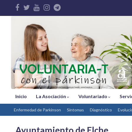
Inicio
La Asociación
Voluntariado
Servi
Enfermedad de Parkinson
Síntomas
Díagnóstico
Evoluci
Ayuntamiento de Elche