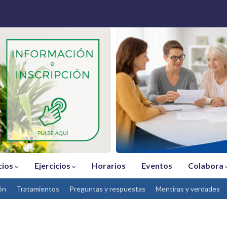
cios
Ejercicios
Horarios
Eventos
Colabora
ón
Tratamientos
Preguntas y respuestas
Mentiras y verdades