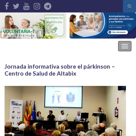
Alte
el
Search for:
form
de
bús
Asociación Parkinson Elche
Alter
la
nave
Jornada informativa sobre el párkinson –
Centro de Salud de Altabix