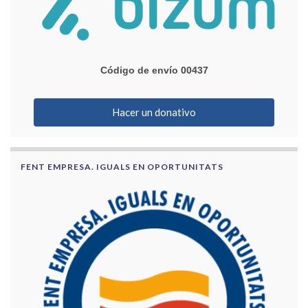
Código de envío 00437
Hacer un donativo
FENT EMPRESA. IGUALS EN OPORTUNITATS