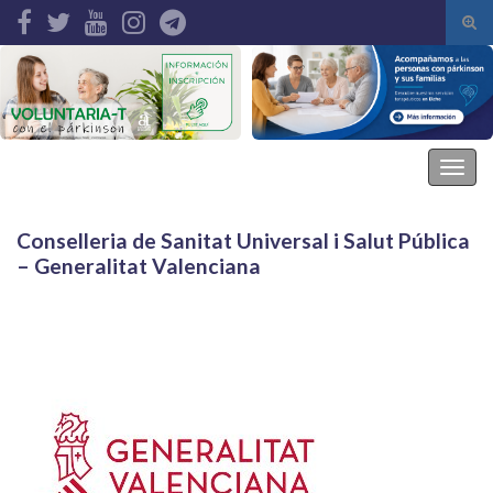
Alte
el
Search for:
form
de
bús
Asociación Parkinson Elche
Alter
la
nave
Conselleria de Sanitat Universal i Salut Pública
– Generalitat Valenciana