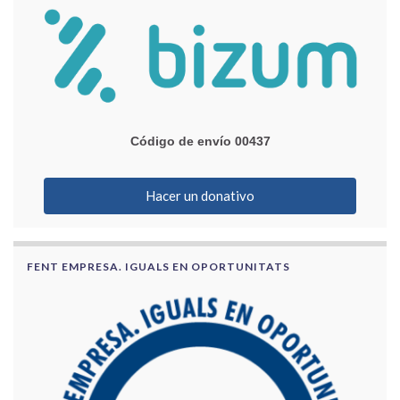
Código de envío 00437
Hacer un donativo
FENT EMPRESA. IGUALS EN OPORTUNITATS