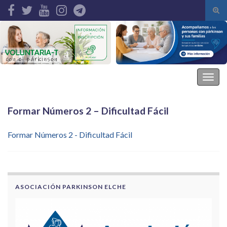
Alte
el
Search for:
form
de
bús
Asociación Parkinson Elche
Alter
la
nave
Formar Números 2 – Dificultad Fácil
Formar Números 2 - Dificultad Fácil
ASOCIACIÓN PARKINSON ELCHE