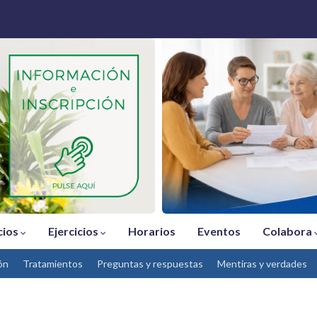
cios
Ejercicios
Horarios
Eventos
Colabora
ón
Tratamientos
Preguntas y respuestas
Mentiras y verdades