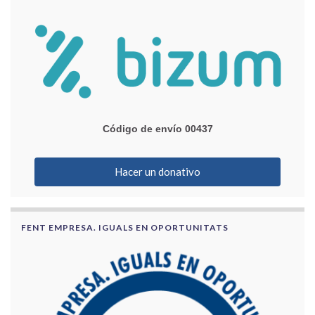
Código de envío 00437
Hacer un donativo
FENT EMPRESA. IGUALS EN OPORTUNITATS