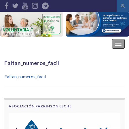
Alte
el
Search for:
form
de
bús
Asociación Parkinson Elche
Alter
la
nave
Faltan_numeros_facil
Faltan_numeros_facil
ASOCIACIÓN PARKINSON ELCHE