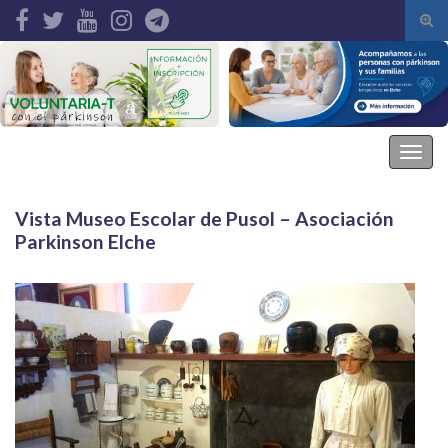
Alte
el
Search for:
form
de
bús
Asociación Parkinson Elche
Alter
la
nave
Vista Museo Escolar de Pusol – Asociación
Parkinson Elche