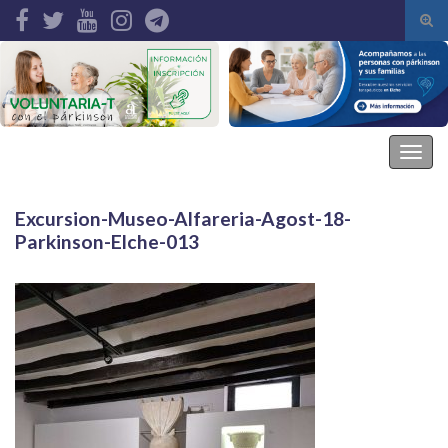
Alte
el
Search for:
form
de
bús
Asociación Parkinson Elche
Alter
la
nave
Excursion-Museo-Alfareria-Agost-18-
Parkinson-Elche-013