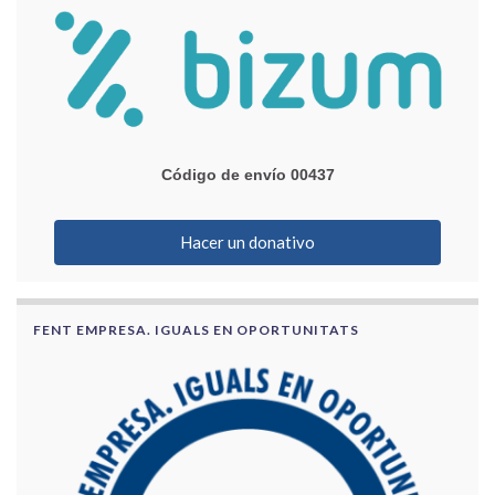
Código de envío 00437
Hacer un donativo
FENT EMPRESA. IGUALS EN OPORTUNITATS