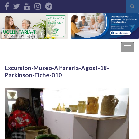
Alte
el
Search for:
form
de
bús
Asociación Parkinson Elche
Alter
la
nave
Excursion-Museo-Alfareria-Agost-18-
Parkinson-Elche-010