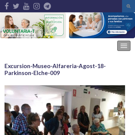
Alte
el
Search for:
form
de
bús
Asociación Parkinson Elche
Alter
la
nave
Excursion-Museo-Alfareria-Agost-18-
Parkinson-Elche-009