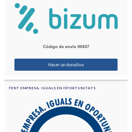
Código de envío 00437
Hacer un donativo
FENT EMPRESA. IGUALS EN OPORTUNITATS