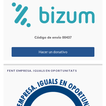
Código de envío 00437
Hacer un donativo
FENT EMPRESA. IGUALS EN OPORTUNITATS