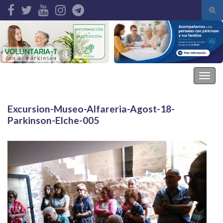
Alte
el
Search for:
form
de
bús
Asociación Parkinson Elche
Alter
la
nave
Excursion-Museo-Alfareria-Agost-18-
Parkinson-Elche-005