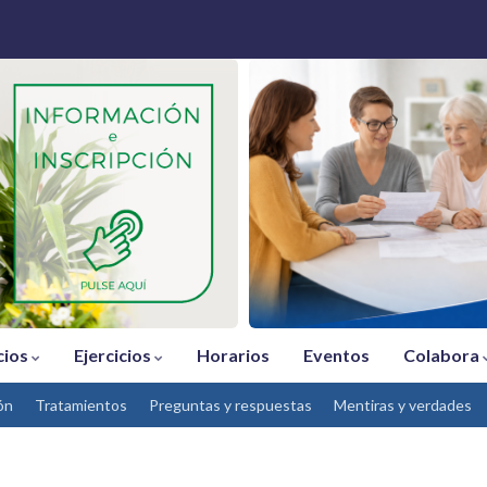
cios
Ejercicios
Horarios
Eventos
Colabora
ón
Tratamientos
Preguntas y respuestas
Mentiras y verdades