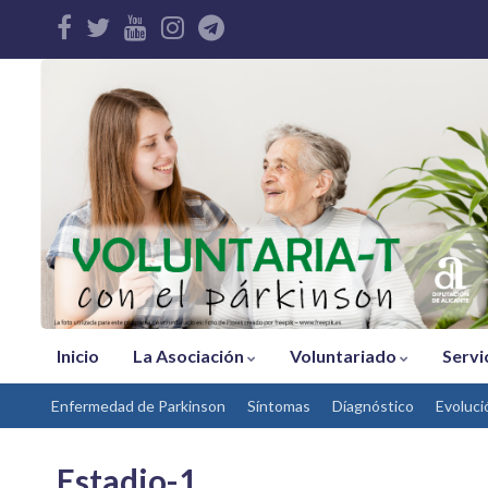
Inicio
La Asociación
Voluntariado
Servi
Enfermedad de Parkinson
Síntomas
Díagnóstico
Evoluci
Estadio-1