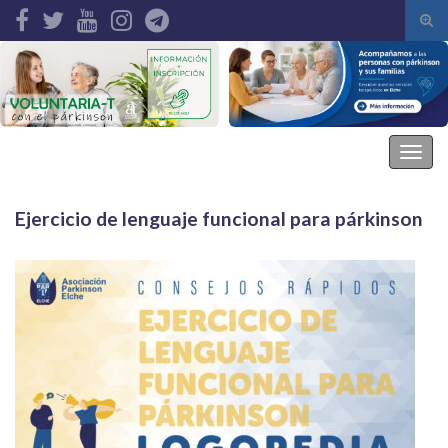
Alte
el
Search for:
form
de
bús
Asociación Parkinson Elche
Alter
la
nave
Ejercicio de lenguaje funcional para párkinson