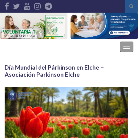
Alte
el
Search for:
form
de
bús
Asociación Parkinson Elche
Alter
la
nave
Día Mundial del Párkinson en Elche –
Asociación Parkinson Elche