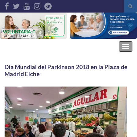
Alte
el
Search for:
form
de
bús
Asociación Parkinson Elche
Alter
la
nave
Día Mundial del Parkinson 2018 en la Plaza de
Madrid Elche