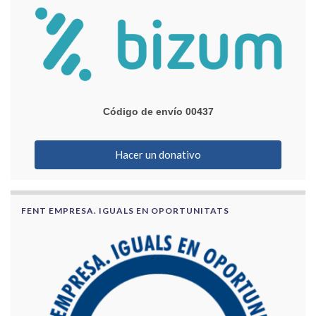
Código de envío 00437
Hacer un donativo
FENT EMPRESA. IGUALS EN OPORTUNITATS