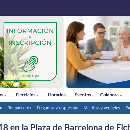
os
Ejercicios
Horarios
Eventos
Colabora
ón
Tratamientos
Preguntas y respuestas
Mentiras y verdades
Pa
8 en la Plaza de Barcelona de Elc