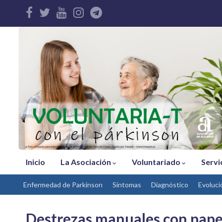
Inicio
La Asociación
Voluntariado
Servi
Enfermedad de Parkinson
Síntomas
Díagnóstico
Evoluci
Destrezas manuales con pape