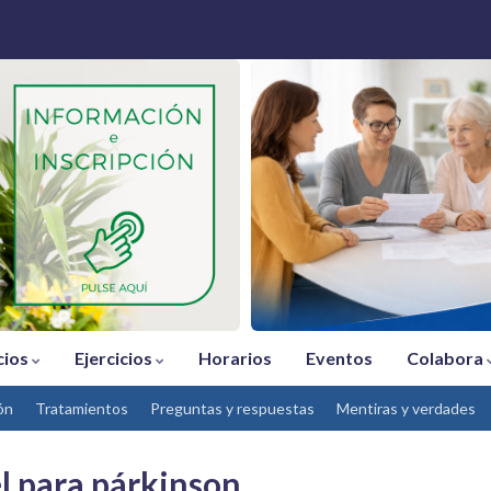
cios
Ejercicios
Horarios
Eventos
Colabora
ón
Tratamientos
Preguntas y respuestas
Mentiras y verdades
l para párkinson