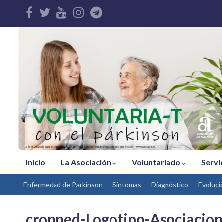
Inicio
La Asociación
Voluntariado
Servi
Enfermedad de Parkinson
Síntomas
Díagnóstico
Evoluci
cropped-Logotipo-Asociacion