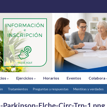
cios
Ejercicios
Horarios
Eventos
Colabora
ón
Tratamientos
Preguntas y respuestas
Mentiras y verdades
-Parkinson-Elche-Circ-Trp-1.png