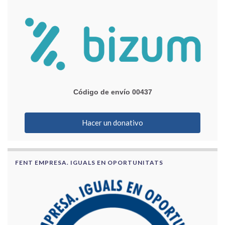
Código de envío 00437
Hacer un donativo
FENT EMPRESA. IGUALS EN OPORTUNITATS