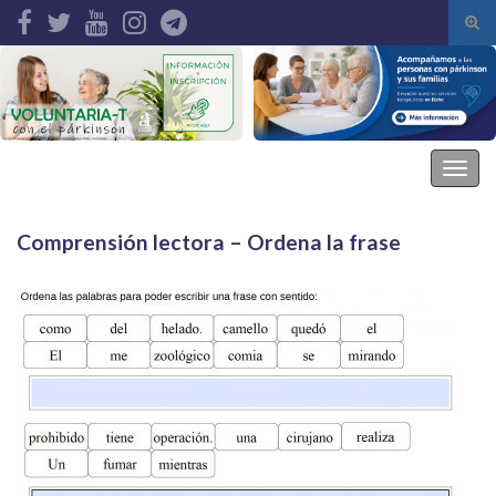
Alte
el
Search for:
form
de
bús
Asociación Parkinson Elche
Alter
la
nave
Comprensión lectora – Ordena la frase