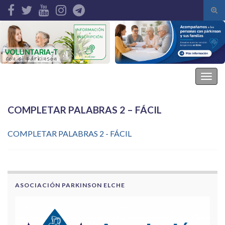
Alte
el
Search for:
form
de
bús
Asociación Parkinson Elche
Alter
la
nave
COMPLETAR PALABRAS 2 – FÁCIL
COMPLETAR PALABRAS 2 - FÁCIL
ASOCIACIÓN PARKINSON ELCHE