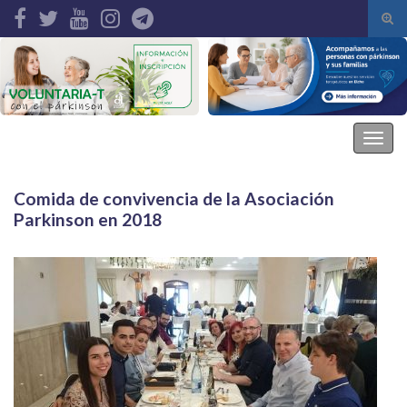
Alte
el
Search for:
form
de
bús
Asociación Parkinson Elche
Alter
la
nave
Comida de convivencia de la Asociación
Parkinson en 2018