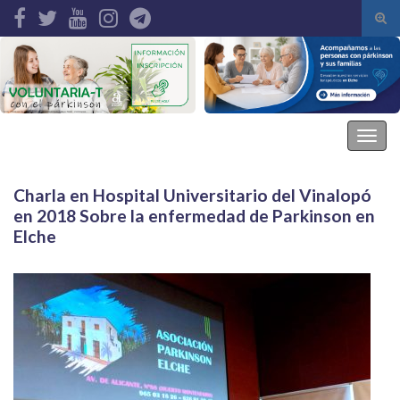
Alte
el
Search for:
form
de
bús
Asociación Parkinson Elche
Alter
la
nave
Charla en Hospital Universitario del Vinalopó
en 2018 Sobre la enfermedad de Parkinson en
Elche