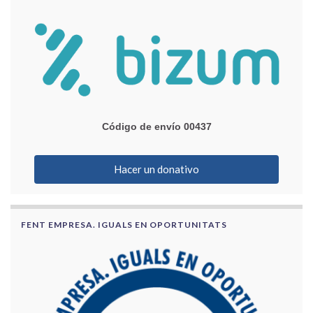
Código de envío 00437
Hacer un donativo
FENT EMPRESA. IGUALS EN OPORTUNITATS