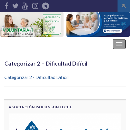
Alte
el
Search for:
form
de
bús
Asociación Parkinson Elche
Alter
la
nave
Categorizar 2 – Dificultad Difícil
Categorizar 2 - Dificultad Difícil
ASOCIACIÓN PARKINSON ELCHE