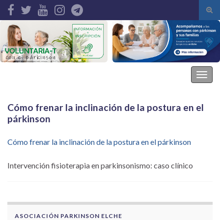
Alte
el
Search for:
form
de
bús
Asociación Parkinson Elche
Alter
la
nave
Cómo frenar la inclinación de la postura en el
párkinson
Cómo frenar la inclinación de la postura en el párkinson
Intervención fisioterapia en parkinsonismo: caso clínico
ASOCIACIÓN PARKINSON ELCHE