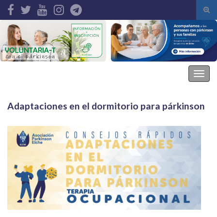
Alte
el
Search for:
form
de
bús
Asociación Parkinson Elche
Alter
la
nave
Adaptaciones en el dormitorio para párkinson