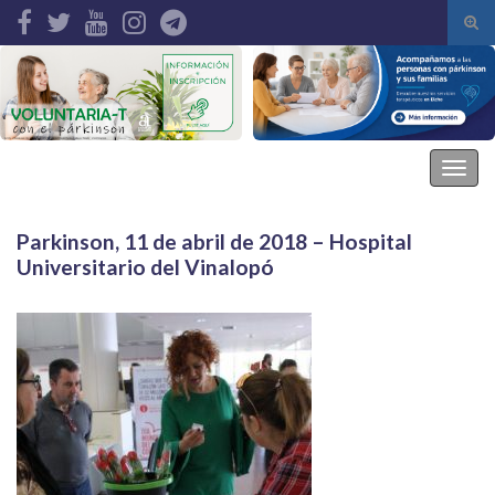
Alte
el
Search for:
form
de
bús
Asociación Parkinson Elche
Alter
la
nave
Parkinson, 11 de abril de 2018 – Hospital
Universitario del Vinalopó