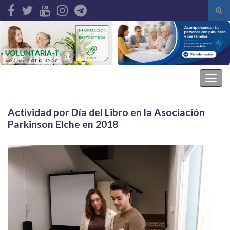
Alte
el
Search for:
form
de
bús
Asociación Parkinson Elche
Alter
la
nave
Actividad por Día del Libro en la Asociación
Parkinson Elche en 2018