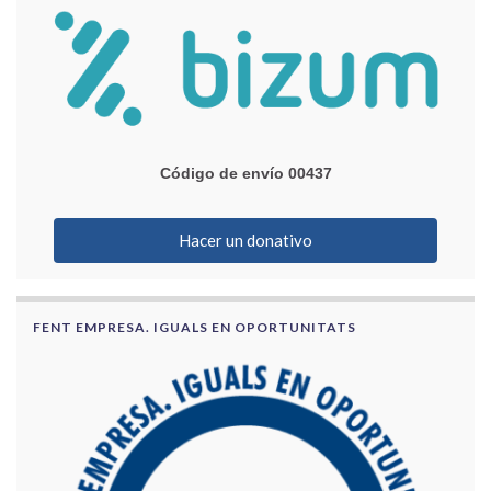
Código de envío 00437
Hacer un donativo
FENT EMPRESA. IGUALS EN OPORTUNITATS