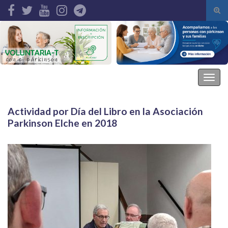
Alte
el
Search for:
form
de
bús
Asociación Parkinson Elche
Alter
la
nave
Actividad por Día del Libro en la Asociación
Parkinson Elche en 2018