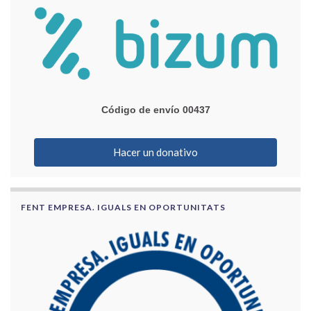
Código de envío 00437
Hacer un donativo
FENT EMPRESA. IGUALS EN OPORTUNITATS