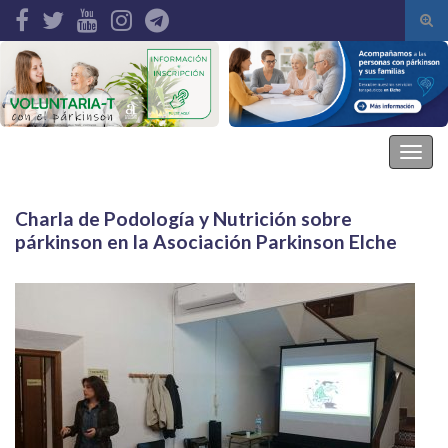
Alte
el
Search for:
form
de
bús
Asociación Parkinson Elche
Alter
la
nave
Charla de Podología y Nutrición sobre
párkinson en la Asociación Parkinson Elche