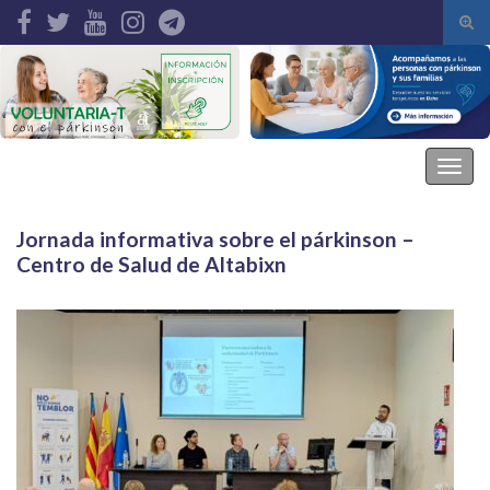
Alte
el
Search for:
form
de
bús
Asociación Parkinson Elche
Alter
la
nave
Jornada informativa sobre el párkinson –
Centro de Salud de Altabixn