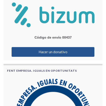
Código de envío 00437
Hacer un donativo
FENT EMPRESA. IGUALS EN OPORTUNITATS