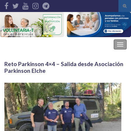
Alte
el
Search for:
form
de
bús
Asociación Parkinson Elche
Alter
la
nave
Reto Parkinson 4×4 – Salida desde Asociación
Parkinson Elche