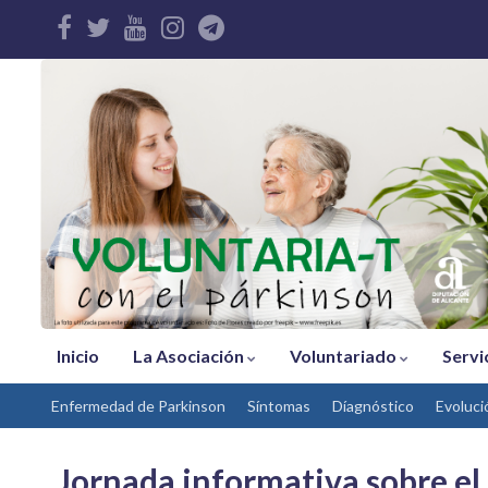
Inicio
La Asociación
Voluntariado
Servi
Enfermedad de Parkinson
Síntomas
Díagnóstico
Evoluci
Jornada informativa sobre el 