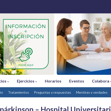
cios
Ejercicios
Horarios
Eventos
Colabora
ón
Tratamientos
Preguntas y respuestas
Mentiras y verdades
párkinson – Hospital Universitari