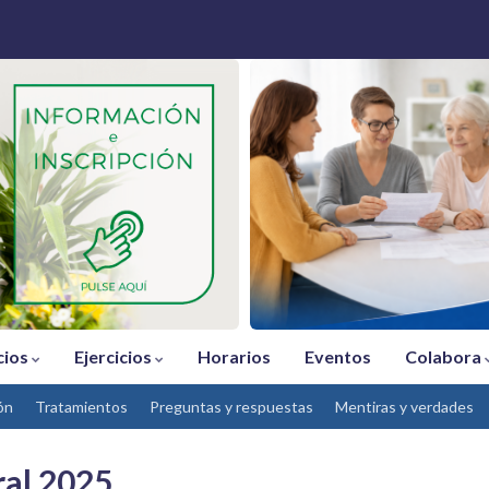
cios
Ejercicios
Horarios
Eventos
Colabora
ón
Tratamientos
Preguntas y respuestas
Mentiras y verdades
ral 2025