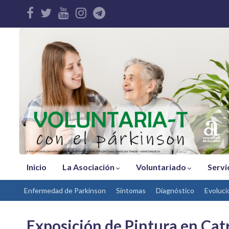
Inicio
La Asociación
Voluntariado
Servi
Enfermedad de Parkinson
Síntomas
Díagnóstico
Evoluci
Exposición de Pintura en Cat