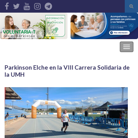
Alte
el
Search for:
form
de
bús
Asociación Parkinson Elche
Alter
la
nave
Parkinson Elche en la VIII Carrera Solidaria de
la UMH