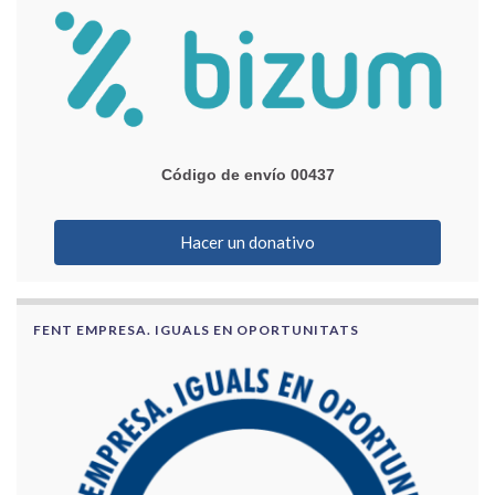
Código de envío 00437
Hacer un donativo
FENT EMPRESA. IGUALS EN OPORTUNITATS