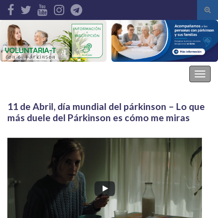
Alte
el
Search for:
form
de
bús
Asociación Parkinson Elche
Alter
la
nave
11 de Abril, día mundial del párkinson – Lo que
más duele del Párkinson es cómo me miras